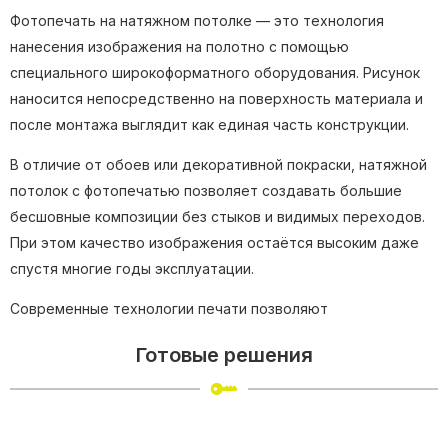
Фотопечать на натяжном потолке — это технология
нанесения изображения на полотно с помощью
специального широкоформатного оборудования. Рисунок
наносится непосредственно на поверхность материала и
после монтажа выглядит как единая часть конструкции.
В отличие от обоев или декоративной покраски, натяжной
потолок с фотопечатью позволяет создавать большие
бесшовные композиции без стыков и видимых переходов.
При этом качество изображения остаётся высоким даже
спустя многие годы эксплуатации.
Современные технологии печати позволяют
воспроизводить как простые графические элементы, так и
Готовые решения
сложные фотографии с большим количеством деталей.
Преимущества натяжных потолков с
фотопечатью?