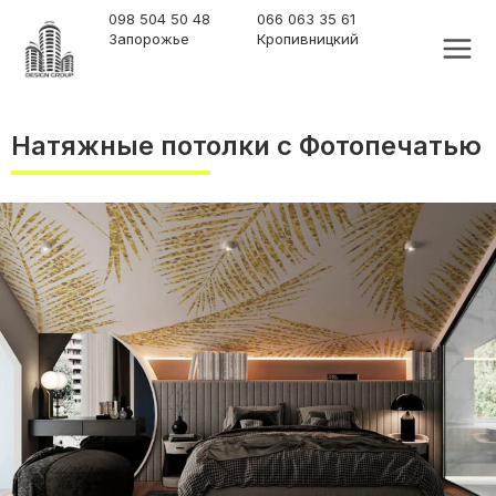
Перейти
MAI
098 504 50 48
066 063 35 61
Запорожье
Кропивницкий
к
MEN
содержимому
Натяжные потолки с Фотопечатью