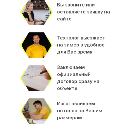
декоративная контурная подсветка;
Вы звоните или
люстры и подвесные светильники.
оставляете заявку на
сайте
Особенно эффектно выглядит сочетание фотопечати со
световыми линиями или скрытой подсветкой, которая
Технолог выезжает
создаёт дополнительный объём и усиливает визуальный
на замер в удобное
эффект.
для Вас время
Где используются натяжные потолки
с фотопечатью?
Заключаем
официальный
Такие конструкции могут устанавливаться практически в
договор сразу на
любых помещениях:
объекте
гостиные;
спальни;
Изготавливаем
детские комнаты;
потолок по Вашим
кухни;
размерам
прихожие;