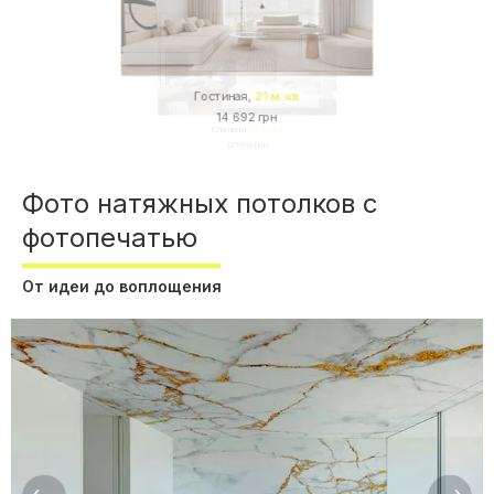
Долговечность
Качественные краски не выгорают под воздействием
света и сохраняют насыщенность цветов на протяжении
многих лет.
Спальня,
15 м. кв
Простота ухода
12 999 грн
Поверхность не требует специального обслуживания и
Фото натяжных потолков с
легко очищается от бытовых загрязнений.
фотопечатью
Защита от затопления
От идеи до воплощения
Как и обычные ПВХ-потолки, натяжные потолки с
фотопечатью способны удерживать значительный объём
воды в случае затопления соседями сверху.
Популярные варианты фотопечати
Небо и облака
Один из самых популярных вариантов для жилых